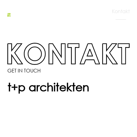
Blog
Projekte
Über
Leistungen
Team
Jobs
Kontakt
uns
GET IN TOUCH
t+p architekten