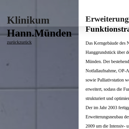
Klinikum
Erweiterung
Funktionstr
Hann.Münden
zurück
zurück
Das Kerngebäude des N
Hanggrundstück über de
Münden. Der bestehende
Notfallaufnahme, OP-Ab
sowie Palliativstation 
erweitert, sodass die F
strukturiert und optimi
Der im Jahr 2003 fertig
Erweiterungsneubau des
2009 um die Intensiv- u